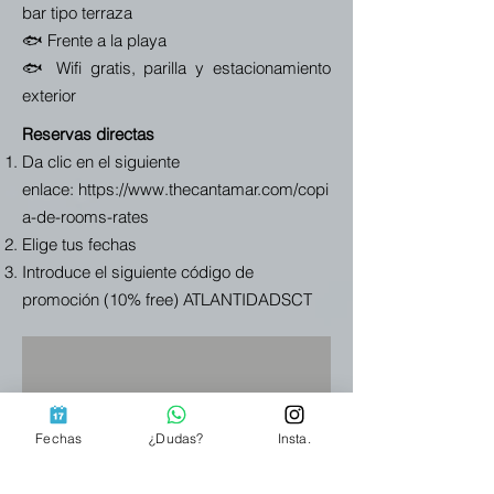
bar tipo
terraza
🐟 Frente a la playa
🐟 Wifi gratis, parilla y estacionamiento
exterior
Reservas directas
Da clic en el siguiente
enlace:
https://www.thecantamar.com/copi
a-de-rooms-rates
Elige tus fechas
Introduce el siguiente código de
promoción (10% free) ATLANTIDADSCT
Fechas
¿Dudas?
Insta.