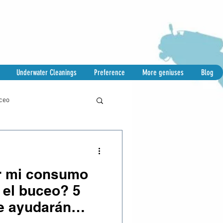
Underwater Cleanings
Preference
More geniuses
Blog
uceo
r mi consumo
 el buceo? 5
e ayudarán