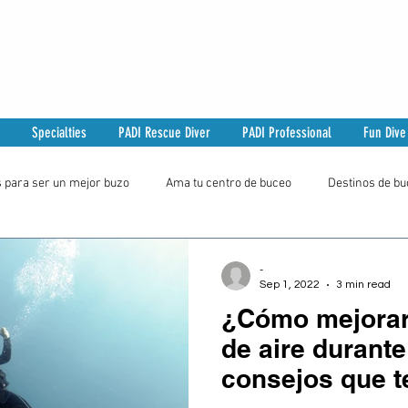
Specialties
PADI Rescue Diver
PADI Professional
Fun Dive
s para ser un mejor buzo
Ama tu centro de buceo
Destinos de b
-
Sep 1, 2022
3 min read
¿Cómo mejora
de aire durante
consejos que t