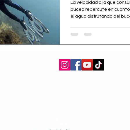
mucho
La velocidad a la que consu
buceo repercute en cuánto
el agua disfrutando del buce
RNT 35382
CONTACT US
Carrera 1 to no. 17 corner, Rodadero, Santa Marta,